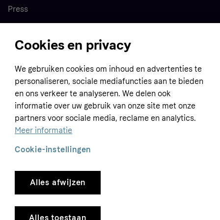
Press
Cookies en privacy
Home
We gebruiken cookies om inhoud en advertenties te
Customer service
Business
personaliseren, sociale mediafuncties aan te bieden
Terms & conditions
en ons verkeer te analyseren. We delen ook
Sell with Klarna
informatie over uw gebruik van onze site met onze
Privacy policy
partners voor sociale media, reclame en analytics.
Global
Contact us
Tracking technology notice
Meer informatie
Developer documentation
Cookie-instellingen
Alles afwijzen
Copyright © 2005-2026 Klarna Bank AB (publ). Headquarters: Stockholm, Sweden. All
rights reserved. Klarna Bank AB (publ). Sveavägen 46, 111 34 Stockholm. Organization
number: 556737-0431
Alles toestaan
Cookies
Klarna.com