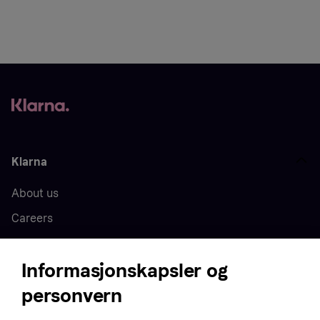
Klarna
About us
Careers
Press
Informasjonskapsler og
personvern
Home