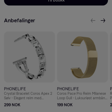
Til butikk
Anbefalinger
PHONELIFE
PHONELIFE
Crystal Bracelet Coros Apex 2
Coros Pace Pro Reim Milanese
R
Sølv - Elegant reim med
Loop Gull - Luksuriøst armbånd
P
glitrende steiner i stilfull design
med magnetisk lukking -
299 NOK
199 NOK
Rustfritt stål