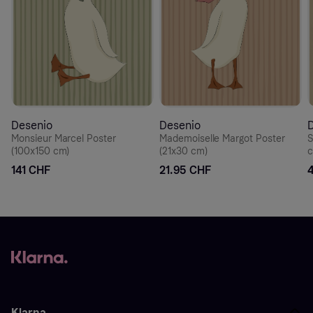
Desenio
Desenio
Monsieur Marcel Poster
Mademoiselle Margot Poster
S
(100x150 cm)
(21x30 cm)
c
141 CHF
21.95 CHF
Klarna