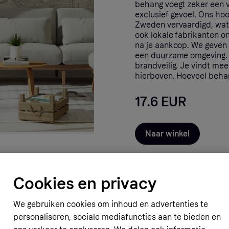
behang voegt zeker een vl
exclusief gevoel. Ons ho
Zweden vervaardigd, wat 
ook lokale fabrikanten o
na je aankoop. We geven
een duurzame omgeving. A
brandveilig. Je vindt me
hierboven. Hoeveel beha
17.6 EUR
Naar winkel
Cookies en privacy
We gebruiken cookies om inhoud en advertenties te
personaliseren, sociale mediafuncties aan te bieden en