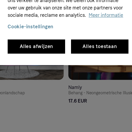
ons verkeer te analyseren. We delen ook informatie
over uw gebruik van onze site met onze partners voor
sociale media, reclame en analytics.
Meer informatie
Cookie-instellingen
Alles afwijzen
Alles toestaan
Namly
eonlandschap
Behang - Neongeometrische Illusi
17.6 EUR