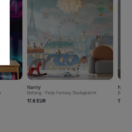
Namly
Namly
e
Behang - Parijs Fantasy Stadsgezicht
Behang 
17.6 EUR
17.6 E