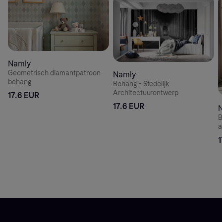
Namly
Geometrisch diamantpatroon
Namly
behang
Behang - Stedelijk
Architectuurontwerp
17.6 EUR
17.6 EUR
B
a
1