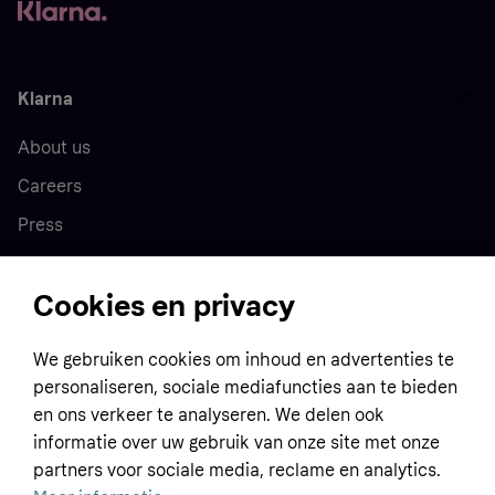
Klarna
About us
Careers
Press
Cookies en privacy
Home
We gebruiken cookies om inhoud en advertenties te
Customer service
Business
personaliseren, sociale mediafuncties aan te bieden
Terms & conditions
en ons verkeer te analyseren. We delen ook
Sell with Klarna
informatie over uw gebruik van onze site met onze
Privacy policy
partners voor sociale media, reclame en analytics.
Global
Contact us
Tracking technology notice