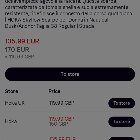
dellavampiede agevola la falcata. Questa scarpa,
caratterizzata da tomaia snella e suola estremamente
resistente, ridefinisce il concetto della corsa quotidiana.
| HOKA Skyflow Scarpe per Donna in Nautical
Dusk/Anchor Taglia 38 Regular | Strada
135.99 EUR
170 EUR
≈
116.63 GBP
To store
Store
Price
Hoka UK
119.99 GBP
To store
119.99 GBP
Hoka
To store
150 GBP
135.99 EUR