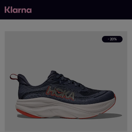
- 20%