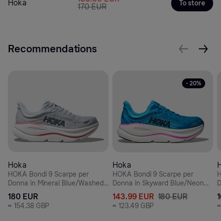
Hoka
To store
170 EUR
Recommendations
- 20%
Hoka
Hoka
HOKA Bondi 9 Scarpe per
HOKA Bondi 9 Scarpe per
H
Donna in Mineral Blue/Washed
Donna in Skyward Blue/Neon
D
Blue Taglia 45 1/3 Larga |
Fuchsia Taglia 36 2/3 Regolare |
G
180 EUR
143.99 EUR
180 EUR
Strada
Strada
S
≈
154.38 GBP
≈
123.49 GBP