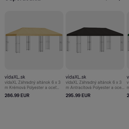
vidaXL.sk
vidaXL.sk
v
vidaXL Záhradný altánok 6 x 3
vidaXL Záhradný altánok 6 x 3
v
m Krémová Polyester a oceľ
m Antracitová Polyester a oceľ
m
190 gsm
190 gsm
286.99 EUR
295.99 EUR