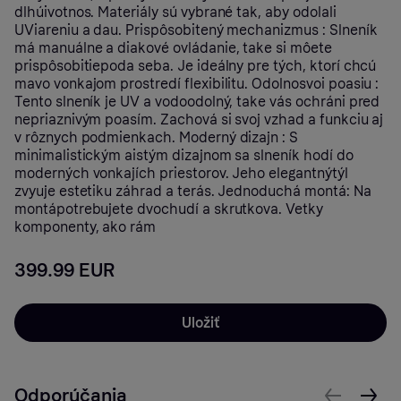
dlhúivotnos. Materiály sú vybrané tak, aby odolali
UViareniu a dau. Prispôsobitený mechanizmus : Slneník
má manuálne a diakové ovládanie, take si môete
prispôsobitiepoda seba. Je ideálny pre tých, ktorí chcú
mavo vonkajom prostredí flexibilitu. Odolnosvoi poasiu :
Tento slneník je UV a vodoodolný, take vás ochráni pred
nepriaznivým poasím. Zachová si svoj vzhad a funkciu aj
v rôznych podmienkach. Moderný dizajn : S
minimalistickým aistým dizajnom sa slneník hodí do
moderných vonkajích priestorov. Jeho elegantnýtýl
zvyuje estetiku záhrad a terás. Jednoduchá montá: Na
montápotrebujete dvochudí a skrutkova. Vetky
komponenty, ako rám
399.99 EUR
Uložiť
Odporúčania