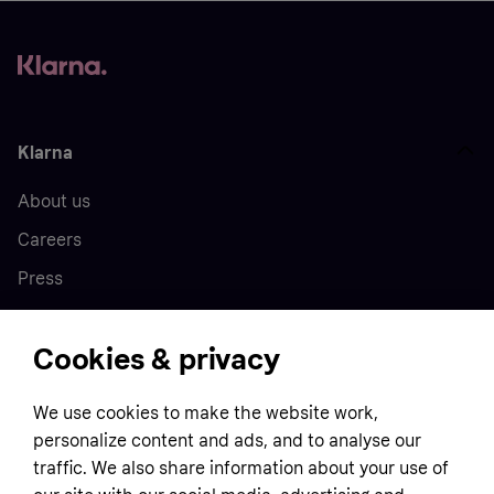
Klarna
About us
Careers
Press
Cookies & privacy
Home
We use cookies to make the website work,
Customer service
Business
personalize content and ads, and to analyse our
Terms & conditions
traffic. We also share information about your use of