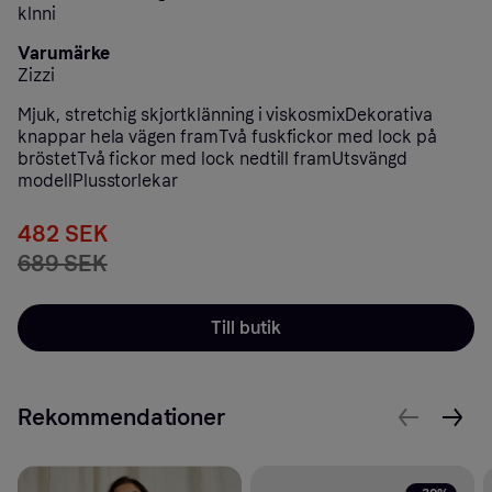
klnni
Varumärke
Zizzi
Mjuk, stretchig skjortklänning i viskosmixDekorativa
knappar hela vägen framTvå fuskfickor med lock på
bröstetTvå fickor med lock nedtill framUtsvängd
modellPlusstorlekar
482 SEK
689 SEK
Till butik
Rekommendationer