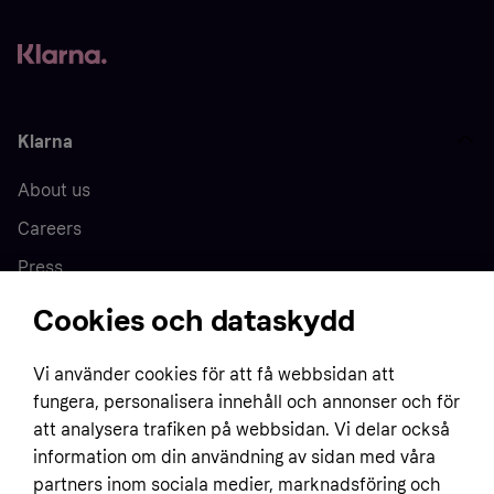
Klarna
About us
Careers
Press
Cookies och dataskydd
Home
Vi använder cookies för att få webbsidan att
fungera, personalisera innehåll och annonser och för
Customer service
Business
att analysera trafiken på webbsidan. Vi delar också
Terms & conditions
information om din användning av sidan med våra
Sell with Klarna
partners inom sociala medier, marknadsföring och
Privacy policy