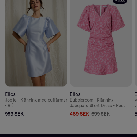
- 30%
Ellos
Ellos
E
Joelle - Klänning med puffärmar
Bubbleroom - Klänning
V
- Blå
Jacquard Short Dress - Rosa
v
999 SEK
489 SEK
699 SEK