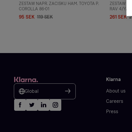
ZESTAW NAPR. ZACISKU HAM. TOYOTA P.
ZESTAW NA
COROLLA 86-01
RAV 4/YARI
95 SEK
119 SEK
261 SEK
2
Klarna
About us
Global
Careers
Press