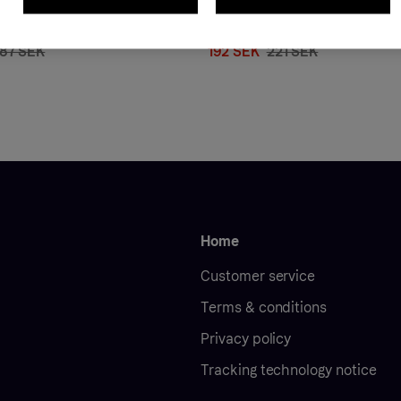
PR. ZACISKU HAM. TOYOTA T.
Reparationssats, bromsok FRENK
S 1,3-2,0 99-05 SUPER KIT
för ALFA ROMEO, FIAT
87 SEK
192 SEK
221 SEK
Home
Customer service
Terms & conditions
Privacy policy
Tracking technology notice