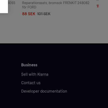
IT 248093
Reparationssats, bromsok FRENKIT 248082
158 S
för FORD
88 SEK
101 SEK
Business
Sell with Klarna
Contact us
Developer documentation