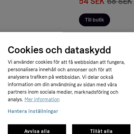
54 SEK
68 SEK
Till butik
Cookies och dataskydd
Butik
Pris
Vi använder cookies för att få webbsidan att fungera,
Mekster
54 SEK
personalisera innehåll och annonser och för att
analysera trafiken på webbsidan. Vi delar också
information om din användning av sidan med våra
partners inom sociala medier, marknadsföring och
analys.
Mer information
Hantera inställningar
- 9%
Avvisa alla
Tillåt alla
VORTO