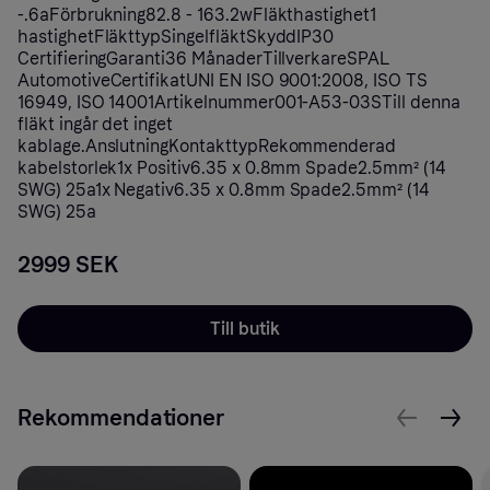
-.6aFörbrukning82.8 - 163.2wFläkthastighet1
hastighetFläkttypSingelfläktSkyddIP30
CertifieringGaranti36 MånaderTillverkareSPAL
AutomotiveCertifikatUNI EN ISO 9001:2008, ISO TS
16949, ISO 14001Artikelnummer001-A53-03STill denna
fläkt ingår det inget
kablage.AnslutningKontakttypRekommenderad
kabelstorlek1x Positiv6.35 x 0.8mm Spade2.5mm² (14
SWG) 25a1x Negativ6.35 x 0.8mm Spade2.5mm² (14
SWG) 25a
2999 SEK
Till butik
Rekommendationer