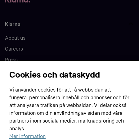
Klarna
About us
Careers
Press
Cookies och dataskydd
Home
Vi använder cookies för att få webbsidan att
fungera, personalisera innehåll och annonser och för
Customer service
Business
att analysera trafiken på webbsidan. Vi delar också
Terms & conditions
information om din användning av sidan med våra
Sell with Klarna
partners inom sociala medier, marknadsföring och
Privacy policy
analys.
Global
Contact us
Tracking technology notice
Mer information