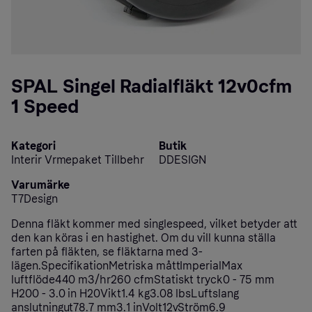
SPAL Singel Radialfläkt 12v0cfm
1 Speed
Kategori
Butik
Interir Vrmepaket Tillbehr
DDESIGN
Varumärke
T7Design
Denna fläkt kommer med singlespeed, vilket betyder att
den kan köras i en hastighet. Om du vill kunna ställa
farten på fläkten, se fläktarna med 3-
lägen.SpecifikationMetriska måttImperialMax
luftflöde440 m3/hr260 cfmStatiskt tryck0 - 75 mm
H200 - 3.0 in H20Vikt1.4 kg3.08 lbsLuftslang
anslutningut78.7 mm3.1 inVolt12vStröm6.9