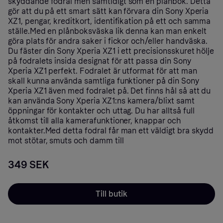
skyddande fodral men samtidigt som en plånbok. Detta
gör att du på ett smart sätt kan förvara din Sony Xperia
XZ1, pengar, kreditkort, identifikation på ett och samma
ställe.Med en plånboksväska lik denna kan man enkelt
göra plats för andra saker i fickor och/eller handväska.
Du fäster din Sony Xperia XZ1 i ett precisionsskuret hölje
på fodralets insida designat för att passa din Sony
Xperia XZ1 perfekt. Fodralet är utformat för att man
skall kunna använda samtliga funktioner på din Sony
Xperia XZ1 även med fodralet på. Det finns hål så att du
kan använda Sony Xperia XZ1:ns kamera/blixt samt
öppningar för kontakter och uttag. Du har alltså full
åtkomst till alla kamerafunktioner, knappar och
kontakter.Med detta fodral får man ett väldigt bra skydd
mot stötar, smuts och damm till
349 SEK
Till butik