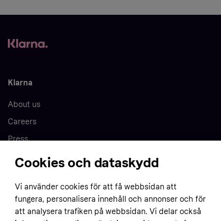
Klarna
About us
Careers
Press
Cookies och dataskydd
Home
Vi använder cookies för att få webbsidan att
fungera, personalisera innehåll och annonser och för
Customer service
Business
att analysera trafiken på webbsidan. Vi delar också
Terms & conditions