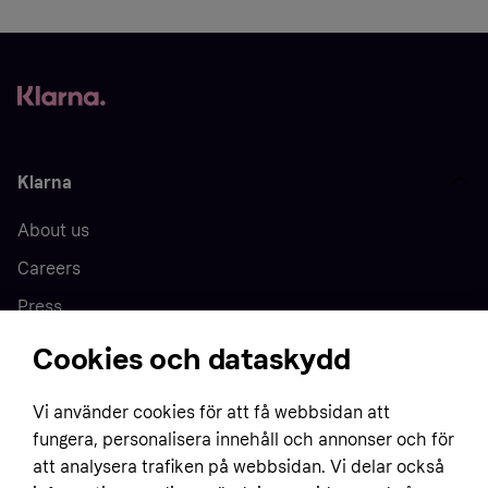
Klarna
About us
Careers
Press
Cookies och dataskydd
Home
Vi använder cookies för att få webbsidan att
fungera, personalisera innehåll och annonser och för
Customer service
Business
att analysera trafiken på webbsidan. Vi delar också
Terms & conditions