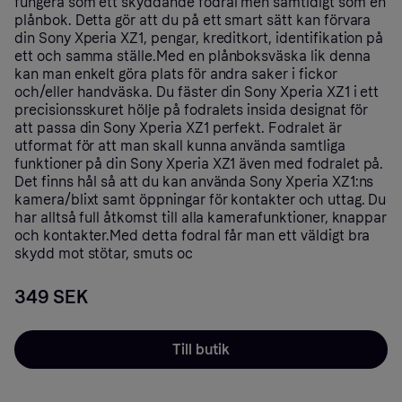
fungera som ett skyddande fodral men samtidigt som en
plånbok. Detta gör att du på ett smart sätt kan förvara
din Sony Xperia XZ1, pengar, kreditkort, identifikation på
ett och samma ställe.Med en plånboksväska lik denna
kan man enkelt göra plats för andra saker i fickor
och/eller handväska. Du fäster din Sony Xperia XZ1 i ett
precisionsskuret hölje på fodralets insida designat för
att passa din Sony Xperia XZ1 perfekt. Fodralet är
utformat för att man skall kunna använda samtliga
funktioner på din Sony Xperia XZ1 även med fodralet på.
Det finns hål så att du kan använda Sony Xperia XZ1:ns
kamera/blixt samt öppningar för kontakter och uttag. Du
har alltså full åtkomst till alla kamerafunktioner, knappar
och kontakter.Med detta fodral får man ett väldigt bra
skydd mot stötar, smuts oc
349 SEK
Till butik