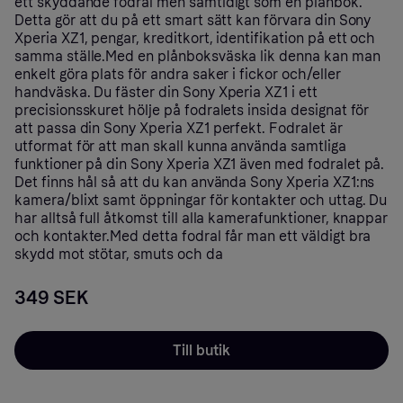
ett skyddande fodral men samtidigt som en plånbok.
Detta gör att du på ett smart sätt kan förvara din Sony
Xperia XZ1, pengar, kreditkort, identifikation på ett och
samma ställe.Med en plånboksväska lik denna kan man
enkelt göra plats för andra saker i fickor och/eller
handväska. Du fäster din Sony Xperia XZ1 i ett
precisionsskuret hölje på fodralets insida designat för
att passa din Sony Xperia XZ1 perfekt. Fodralet är
utformat för att man skall kunna använda samtliga
funktioner på din Sony Xperia XZ1 även med fodralet på.
Det finns hål så att du kan använda Sony Xperia XZ1:ns
kamera/blixt samt öppningar för kontakter och uttag. Du
har alltså full åtkomst till alla kamerafunktioner, knappar
och kontakter.Med detta fodral får man ett väldigt bra
skydd mot stötar, smuts och da
349 SEK
Till butik