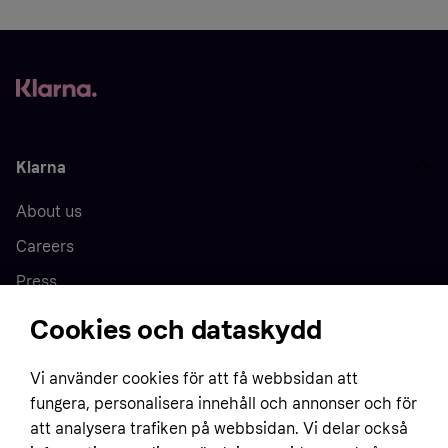
Klarna
About us
Careers
Press
Cookies och dataskydd
Home
Vi använder cookies för att få webbsidan att
fungera, personalisera innehåll och annonser och för
Customer service
Business
att analysera trafiken på webbsidan. Vi delar också
Terms & conditions