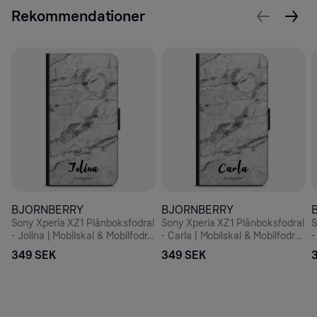
Rekommendationer
BJORNBERRY
BJORNBERRY
Sony Xperia XZ1 Plånboksfodral
Sony Xperia XZ1 Plånboksfodral
S
- Jolina | Mobilskal & Mobilfodral
- Carla | Mobilskal & Mobilfodral
-
BJORNBERRY
BJORNBERRY
M
349 SEK
349 SEK