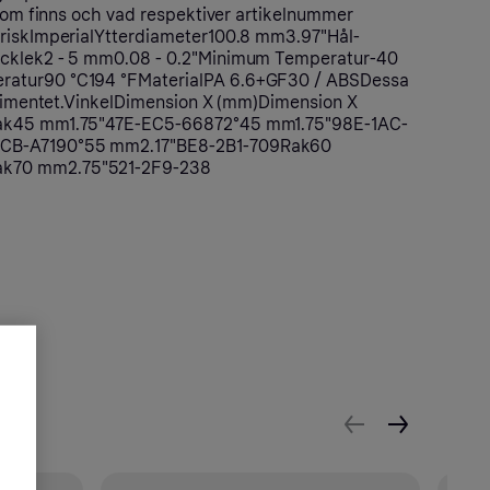
 som finns och vad respektiver artikelnummer
triskImperialYtterdiameter100.8 mm3.97"Hål-
ocklek2 - 5 mm0.08 - 0.2"Minimum Temperatur-40
atur90 °C194 °FMaterialPA 6.6+GF30 / ABSDessa
ortimentet.VinkelDimension X (mm)Dimension X
Rak45 mm1.75"47E-EC5-66872°45 mm1.75"98E-1AC-
CB-A7190°55 mm2.17"BE8-2B1-709Rak60
k70 mm2.75"521-2F9-238