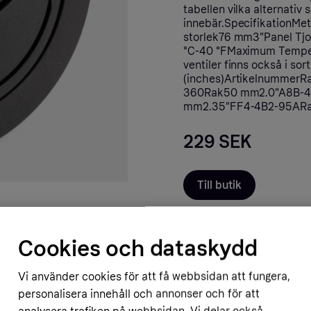
tabellen vilka alternativ
innebär.SpecifikationMe
storlek76 mm3"Panel Tj
°C-40 °FMaximum Temper
ventiler finns också i s
(inches)Artikelnummer
360Rak50 mm2.0"A8B-4
mm2.35"FF4-4B2-95ARa
229 SEK
Till butik
Cookies och dataskydd
Vi använder cookies för att få webbsidan att fungera,
personalisera innehåll och annonser och för att