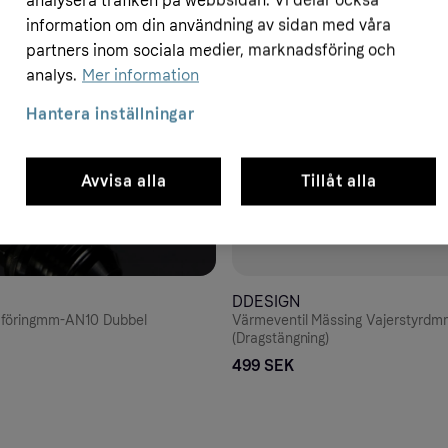
analysera trafiken på webbsidan. Vi delar också
information om din användning av sidan med våra
partners inom sociala medier, marknadsföring och
analys.
Mer information
Hantera inställningar
Avvisa alla
Tillåt alla
DDESIGN
föringmm-AN10 Dubbel
Värmeventil Mässing Vajerstyrdm
(Dragstängning)
499 SEK