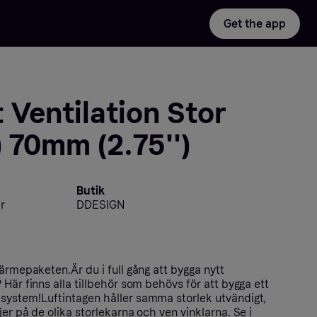
Get the app
 Ventilation Stor
 70mm (2.75'')
Butik
r
DDESIGN
värmepaketen.Är du i full gång att bygga nytt
 Här finns alla tillbehör som behövs för att bygga ett
system!Luftintagen håller samma storlek utvändigt,
jer på de olika storlekarna och ven vinklarna. Se i