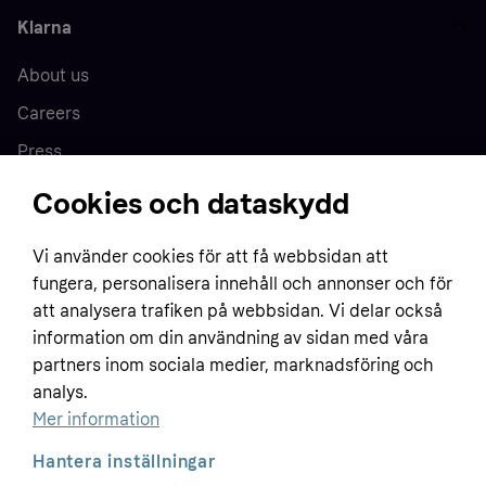
Klarna
About us
Careers
Press
Cookies och dataskydd
Home
Vi använder cookies för att få webbsidan att
fungera, personalisera innehåll och annonser och för
Customer service
Business
att analysera trafiken på webbsidan. Vi delar också
Terms & conditions
information om din användning av sidan med våra
partners inom sociala medier, marknadsföring och
Sell with Klarna
Privacy policy
analys.
Global
Contact us
Tracking technology notice
Mer information
Developer documentation
Hantera inställningar