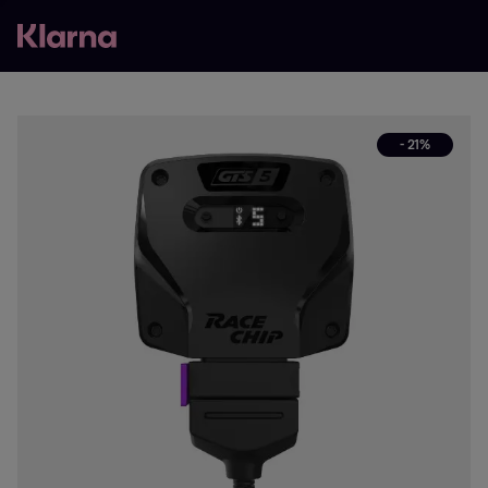
- 21%