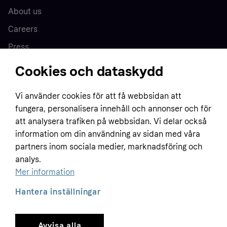
About us
Careers
Press
Cookies och dataskydd
Home
Vi använder cookies för att få webbsidan att
fungera, personalisera innehåll och annonser och för
Customer service
Business
att analysera trafiken på webbsidan. Vi delar också
Terms & conditions
information om din användning av sidan med våra
Sell with Klarna
partners inom sociala medier, marknadsföring och
Privacy policy
analys.
Global
Contact us
Tracking technology notice
Mer information
Developer documentation
Hantera inställningar
Avvisa alla