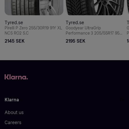
Tyred.se
Tyred.se
T
Pirelli P Zero 255/30R19 91Y XL
Goodyear UltraGrip
G
NCS RO2 S.C
Performance 3 205/55R17 95H
P
XL *
X
2145 SEK
2195 SEK
Klarna
About us
Careers