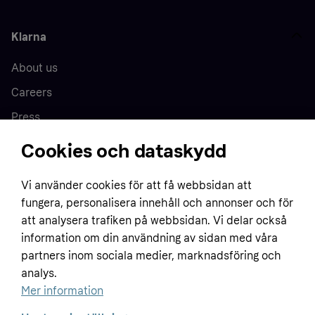
Klarna
About us
Careers
Press
Cookies och dataskydd
Home
Vi använder cookies för att få webbsidan att
fungera, personalisera innehåll och annonser och för
Customer service
Business
att analysera trafiken på webbsidan. Vi delar också
Terms & conditions
information om din användning av sidan med våra
Sell with Klarna
partners inom sociala medier, marknadsföring och
Privacy policy
analys.
Global
Contact us
Tracking technology notice
Mer information
Developer documentation