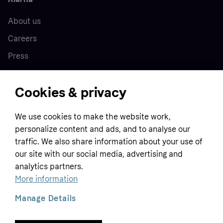
About us
Careers
Press
Cookies & privacy
Home
We use cookies to make the website work,
Customer service
Business
personalize content and ads, and to analyse our
Terms & conditions
traffic. We also share information about your use of
Sell with Klarna
our site with our social media, advertising and
Privacy policy
analytics partners.
Global
Contact us
Tracking technology notice
More information
Developer documentation
Manage Details