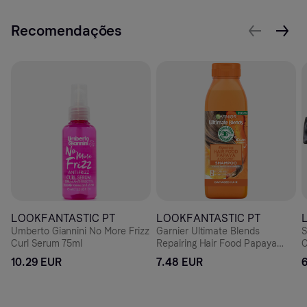
Recomendações
LOOKFANTASTIC PT
LOOKFANTASTIC PT
Umberto Giannini No More Frizz
Garnier Ultimate Blends
S
Curl Serum 75ml
Repairing Hair Food Papaya
C
Shampoo For Damaged Hair
10.29 EUR
7.48 EUR
350ml