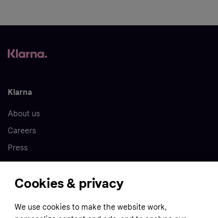
Klarna
About us
Careers
Press
Cookies & privacy
Home
We use cookies to make the website work,
Customer service