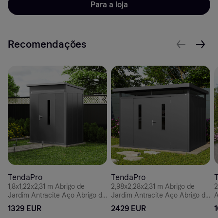
Para a loja
Recomendações
TendaPro
TendaPro
1,8x1,22x2,31 m Abrigo de
2,98x2,28x2,31 m Abrigo de
2
Jardim Antracite Aço Abrigo de
Jardim Antracite Aço Abrigo de
A
Armazenamento
Armazenamento
1329 EUR
2429 EUR