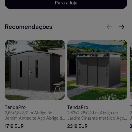
Para a loja
Recomendações
TendaPro
TendaPro
2,63x1,8x2,31 m Abrigo de
2,63x2,28x2,31 m Abrigo de
2
Jardim Antracite Aço Abrigo de
Jardim Cinzento metálico Aço
J
Armazenamento
Abrigo de Armazenamento
1719 EUR
2319 EUR