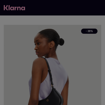
- 38%