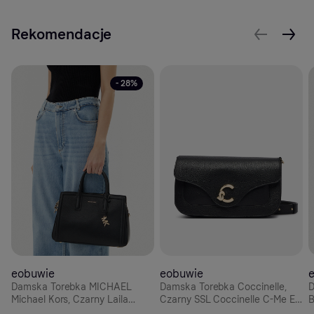
Rekomendacje
- 28%
eobuwie
eobuwie
Damska Torebka MICHAEL
Damska Torebka Coccinelle,
D
Michael Kors, Czarny Laila
Czarny SSL Coccinelle C-Me E1
B
30R5G9IS6L
SSL 12 03 21
U