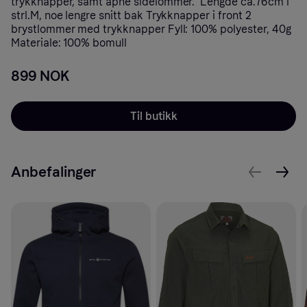
trykknapper, samt åpne sidelommer. Lengde ca.76cm i
strl.M, noe lengre snitt bak Trykknapper i front 2
brystlommer med trykknapper Fyll: 100% polyester, 40g
Materiale: 100% bomull
899 NOK
Til butikk
Anbefalinger