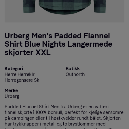
Urberg Men's Padded Flannel
Shirt Blue Nights Langermede
skjorter XXL
Kategori
Butikk
Herre Herreklr
Outnorth
Herregensere Sk
Merke
Urberg
Padded Flannel Shirt Men fra Urberg er en vattert
flanellskjorte i 100% bomull, perfekt for kjølige sensomre
på campingen eller til høstkvelder rundt bålet. Skjorten
har trykknapper i metall og to brystlommer med