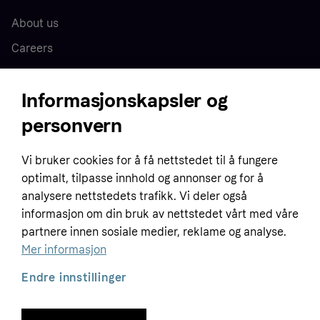
About us
Careers
Press
Informasjonskapsler og
personvern
Home
Vi bruker cookies for å få nettstedet til å fungere
Customer service
Business
optimalt, tilpasse innhold og annonser og for å
Terms & conditions
analysere nettstedets trafikk. Vi deler også
Sell with Klarna
informasjon om din bruk av nettstedet vårt med våre
Privacy policy
partnere innen sosiale medier, reklame og analyse.
Global
Contact us
Tracking technology notice
Mer informasjon
Developer documentation
Endre innstillinger