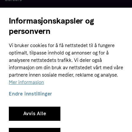
Press
Informasjonskapsler og
personvern
Home
Vi bruker cookies for å få nettstedet til å fungere
Customer service
Business
optimalt, tilpasse innhold og annonser og for å
Terms & conditions
analysere nettstedets trafikk. Vi deler også
Sell with Klarna
informasjon om din bruk av nettstedet vårt med våre
Privacy policy
partnere innen sosiale medier, reklame og analyse.
Global
Contact us
Tracking technology notice
Mer informasjon
Developer documentation
Endre innstillinger
Avvis Alle
Copyright © 2005-2026 Klarna Bank AB (publ). Headquarters: Stockholm, Sweden. All
rights reserved. Klarna Bank AB (publ). Sveavägen 46, 111 34 Stockholm. Organization
number: 556737-0431