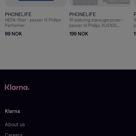
PHONELIFE
PHONELIFE
HEPA-filter - passer til Philips
10-pakning støvsugerposer -
1
Performer
passer til Philips XU5100
p
HomeRun 5000 Series
99 NOK
199 NOK
Klarna
About us
Careers