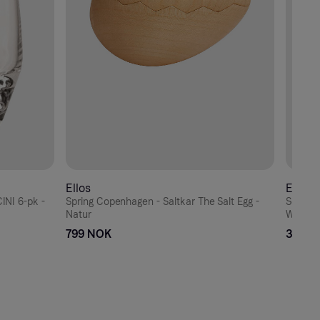
Ellos
Ellos
INI 6-pk -
Spring Copenhagen - Saltkar The Salt Egg -
Serax -
Natur
Wearstl
799 NOK
330 