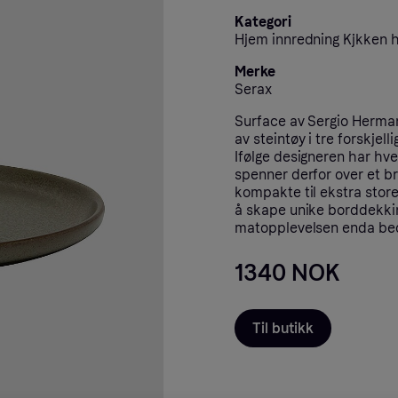
Kategori
Hjem innredning Kjkken 
Merke
Serax
Surface av Sergio Herman
av steintøy i tre forskjel
Ifølge designeren har hve
spenner derfor over et bre
kompakte til ekstra store
å skape unike borddekking
matopplevelsen enda be
1340 NOK
Til butikk