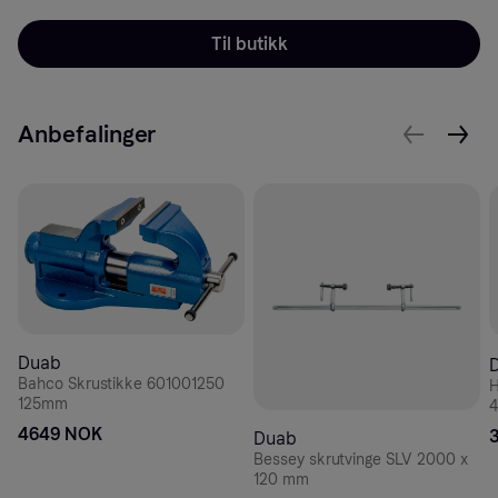
Til butikk
Anbefalinger
Duab
Bahco Skrustikke 601001250
H
125mm
4649 NOK
Duab
Bessey skrutvinge SLV 2000 x
120 mm