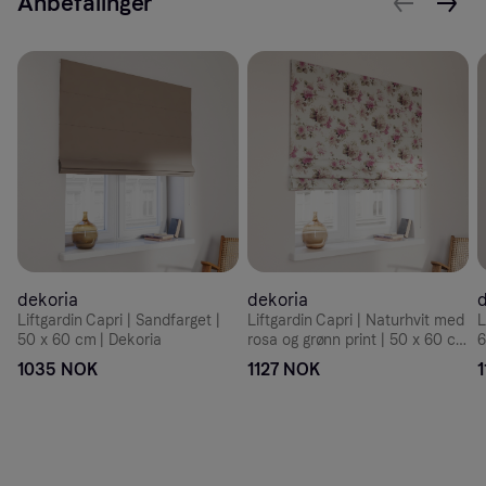
Anbefalinger
dekoria
dekoria
d
Liftgardin Capri | Sandfarget |
Liftgardin Capri | Naturhvit med
L
50 x 60 cm | Dekoria
rosa og grønn print | 50 x 60 cm
6
| Dekoria
1035 NOK
1127 NOK