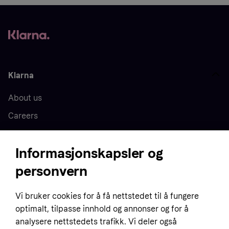
Klarna
About us
Careers
Press
Informasjonskapsler og
personvern
Home
Vi bruker cookies for å få nettstedet til å fungere
Customer service
Business
optimalt, tilpasse innhold og annonser og for å
Terms & conditions
analysere nettstedets trafikk. Vi deler også