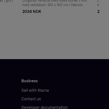
r | grå |
Liftgardin Venezia med myke kurver | Hvit
Liftgar
med vektbånd | 100 x 100 cm | Dekoria
kremowy
2034 NOK
2034 
Business
Sell with Klarna
Contact us
Developer documentation