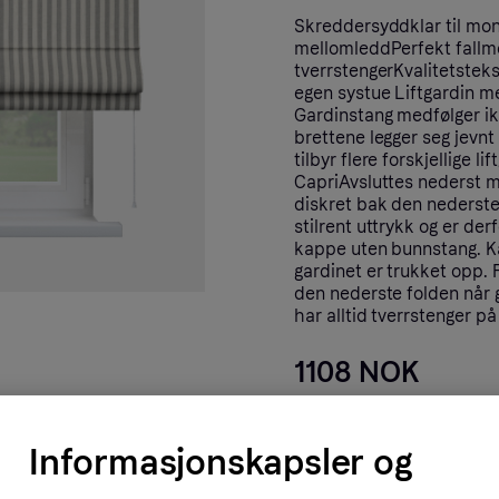
Skreddersyddklar til mon
mellomleddPerfekt fallm
tverrstengerKvalitetstek
egen systue Liftgardin m
Gardinstang medfølger ikk
brettene legger seg jevnt
tilbyr flere forskjellige l
CapriAvsluttes nederst m
diskret bak den nederste 
stilrent uttrykk og er de
kappe uten bunnstang. Ka
gardinet er trukket opp.
den nederste folden når 
har alltid tverrstenger p
1108 NOK
Til butikk
Informasjonskapsler og