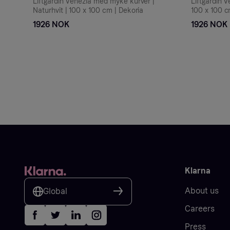
Liftgardin Venezia med myke kurver |
Liftgardin 
Naturhvit | 100 x 100 cm | Dekoria
100 x 100 c
1926 NOK
1926 NOK
Klarna
About us
Global
Careers
Press