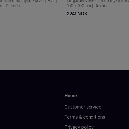
Venezia med myke kurver | Hvit |
Liftgardin Venezia med myke kurve
m | Dekoria
100 x 100 cm | Dekoria
2241 NOK
Home
Customer service
Terms & conditions
Privacy policy