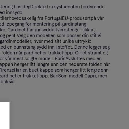
tering hos degDirekte fra systuenuten fordyrende
ed innsydd
stilerhovedsakelig fra PortugalEU-produsertpå vår
ed løpegang for montering på gardinstang
e. Gardinet har innsydde tverrstenger slik at
 og pent Velg den modellen som passer din stil Vi
iftgardinmodeller, hver med sitt unike uttrykk:
ed en bunnstang sydd inn i stoffet. Denne legger seg
folden når gardinet er trukket opp. Gir et stramt og
rfor vår mest solgte modell. ParisAvsluttes med en
ppen henger litt lengre enn den nederste folden når
 FirenzeHar en buet kappe som henger litt lengre enn
gardinet er trukket opp. BariSom modell Capri, men
å baksid