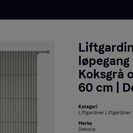
Liftgardi
løpegang t
Koksgrå o
60 cm | D
Kategori
Liftgardiner Liftgardiner
Merke
Dekoria