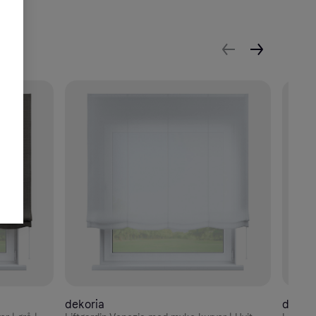
dekoria
dekori