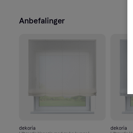
Anbefalinger
dekoria
dekoria