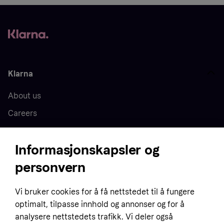
Klarna
About us
Careers
Press
Informasjonskapsler og
personvern
Home
Vi bruker cookies for å få nettstedet til å fungere
Customer service
Business
optimalt, tilpasse innhold og annonser og for å
Terms & conditions
analysere nettstedets trafikk. Vi deler også