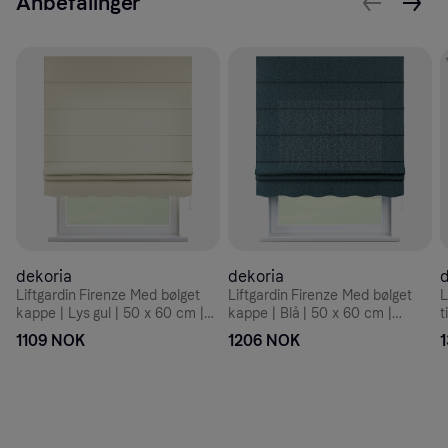
Anbefalinger
dekoria
dekoria
d
Liftgardin Firenze Med bølget
Liftgardin Firenze Med bølget
L
kappe | Lys gul | 50 x 60 cm |
kappe | Blå | 50 x 60 cm |
t
Dekoria
Dekoria
|
1109 NOK
1206 NOK