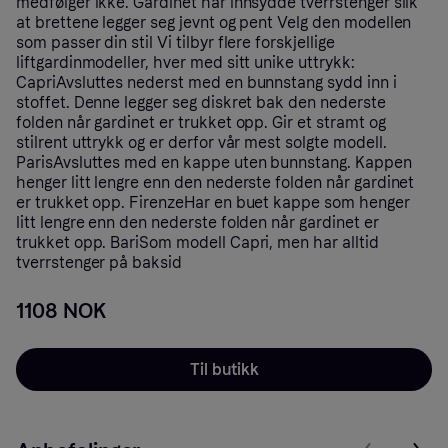
medfølger ikke. Gardinet har innsydde tverrstenger slik
at brettene legger seg jevnt og pent Velg den modellen
som passer din stil Vi tilbyr flere forskjellige
liftgardinmodeller, hver med sitt unike uttrykk:
CapriAvsluttes nederst med en bunnstang sydd inn i
stoffet. Denne legger seg diskret bak den nederste
folden når gardinet er trukket opp. Gir et stramt og
stilrent uttrykk og er derfor vår mest solgte modell.
ParisAvsluttes med en kappe uten bunnstang. Kappen
henger litt lengre enn den nederste folden når gardinet
er trukket opp. FirenzeHar en buet kappe som henger
litt lengre enn den nederste folden når gardinet er
trukket opp. BariSom modell Capri, men har alltid
tverrstenger på baksid
1108 NOK
Til butikk