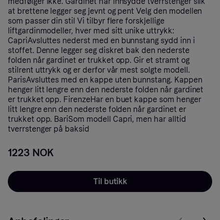
medfølger ikke. Gardinet har innsydde tverrstenger slik
at brettene legger seg jevnt og pent Velg den modellen
som passer din stil Vi tilbyr flere forskjellige
liftgardinmodeller, hver med sitt unike uttrykk:
CapriAvsluttes nederst med en bunnstang sydd inn i
stoffet. Denne legger seg diskret bak den nederste
folden når gardinet er trukket opp. Gir et stramt og
stilrent uttrykk og er derfor vår mest solgte modell.
ParisAvsluttes med en kappe uten bunnstang. Kappen
henger litt lengre enn den nederste folden når gardinet
er trukket opp. FirenzeHar en buet kappe som henger
litt lengre enn den nederste folden når gardinet er
trukket opp. BariSom modell Capri, men har alltid
tverrstenger på baksid
1223 NOK
Til butikk