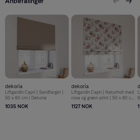
Anbefalinger
dekoria
dekoria
d
Liftgardin Capri | Sandfarget |
Liftgardin Capri | Naturhvit med
L
50 x 60 cm | Dekoria
rosa og grønn print | 50 x 60 cm
6
| Dekoria
1035 NOK
1127 NOK