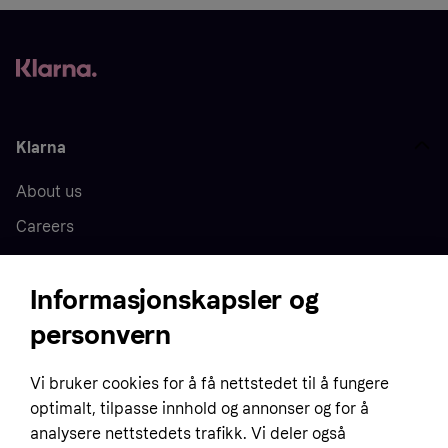
Klarna
About us
Careers
Press
Informasjonskapsler og
personvern
Home
Vi bruker cookies for å få nettstedet til å fungere
Customer service
Business
optimalt, tilpasse innhold og annonser og for å
Terms & conditions
analysere nettstedets trafikk. Vi deler også