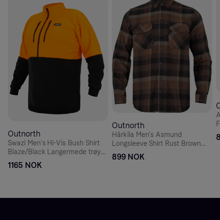
A
Outnorth
Outnorth
Härkila Men's Asmund
Swazi Men's Hi-Vis Bush Shirt
Longsleeve Shirt Rust Brown
Blaze/Black Langermede trøyer
Check XL
899 NOK
XL
1165 NOK