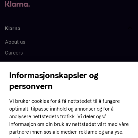
Klarna
About us
Careers
Press
Informasjonskapsler og
personvern
Home
Vi bruker cookies for å få nettstedet til å fungere
Customer service
Business
optimalt, tilpasse innhold og annonser og for å
Terms & conditions
analysere nettstedets trafikk. Vi deler også
Sell with Klarna
informasjon om din bruk av nettstedet vårt med våre
Privacy policy
partnere innen sosiale medier, reklame og analyse.
Global
Contact us
Tracking technology notice