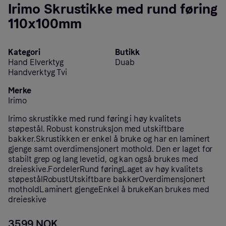
Irimo Skrustikke med rund føring
110x100mm
Kategori
Butikk
Hand Elverktyg
Duab
Handverktyg Tvi
Merke
Irimo
Irimo skrustikke med rund føring i høy kvalitets
støpestål. Robust konstruksjon med utskiftbare
bakker.Skrustikken er enkel å bruke og har en laminert
gjenge samt overdimensjonert mothold. Den er laget for
stabilt grep og lang levetid, og kan også brukes med
dreieskive.FordelerRund føringLaget av høy kvalitets
støpestålRobustUtskiftbare bakkerOverdimensjonert
motholdLaminert gjengeEnkel å brukeKan brukes med
dreieskive
3599 NOK