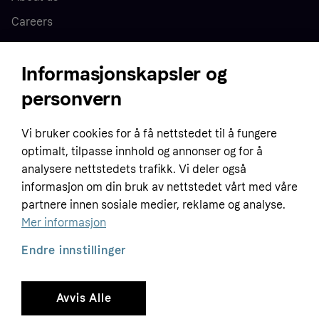
Careers
Press
Informasjonskapsler og
personvern
Home
Vi bruker cookies for å få nettstedet til å fungere
Customer service
Business
optimalt, tilpasse innhold og annonser og for å
Terms & conditions
analysere nettstedets trafikk. Vi deler også
informasjon om din bruk av nettstedet vårt med våre
Sell with Klarna
Privacy policy
partnere innen sosiale medier, reklame og analyse.
Global
Contact us
Tracking technology notice
Mer informasjon
Developer documentation
Endre innstillinger
Avvis Alle
Copyright © 2005-2026 Klarna Bank AB (publ). Headquarters: Stockholm, Sweden. All