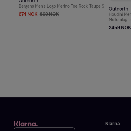
Outnorth
Bergans Men's Logo Merino Tee Rock Taupe S
Outnorth
674 NOK
899 NOK
Houdini Men
Mellomlag t
2459 NOK
Klarna