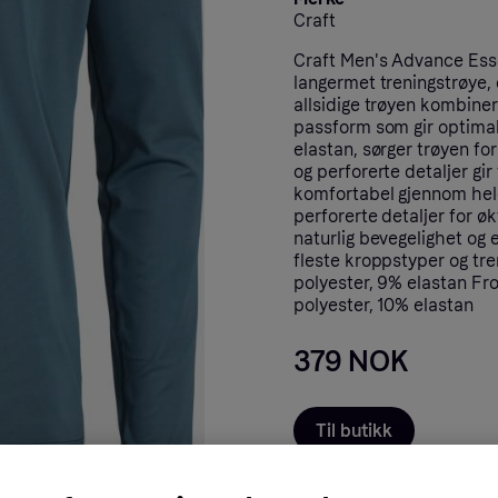
Craft
Craft Men's Advance Esse
langermet treningstrøye, 
allsidige trøyen kombine
passform som gir optimal 
elastan, sørger trøyen for
og perforerte detaljer gir
komfortabel gjennom hele
perforerte detaljer for ø
naturlig bevegelighet og
fleste kroppstyper og tre
polyester, 9% elastan Fro
polyester, 10% elastan
379 NOK
Til butikk