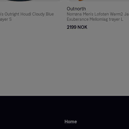
Outnorth
's Outright Houdi Cloudy Blue
Norrøna Men's Lofoten Warm2 Ja
røyer S
Exuberance Mellomlag trøyer L
2199 NOK
Home