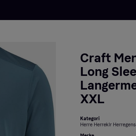
Craft Me
Long Sleeve
Langerme
XXL
Kategori
Herre Herreklr Herregens
Merke