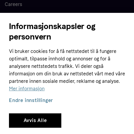
Careers
Press
Informasjonskapsler og
personvern
Home
Vi bruker cookies for å få nettstedet til å fungere
Customer service
Business
optimalt, tilpasse innhold og annonser og for å
Terms & conditions
analysere nettstedets trafikk. Vi deler også
Sell with Klarna
informasjon om din bruk av nettstedet vårt med våre
Privacy policy
partnere innen sosiale medier, reklame og analyse.
Global
Contact us
Tracking technology notice
Mer informasjon
Developer documentation
Endre innstillinger
Avvis Alle
Copyright © 2005-2026 Klarna Bank AB (publ). Headquarters: Stockholm, Sweden. All
rights reserved. Klarna Bank AB (publ). Sveavägen 46, 111 34 Stockholm. Organization
number: 556737-0431