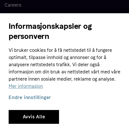
Careers
Press
Informasjonskapsler og
personvern
Home
Vi bruker cookies for å få nettstedet til å fungere
Customer service
Business
optimalt, tilpasse innhold og annonser og for å
Terms & conditions
analysere nettstedets trafikk. Vi deler også
Sell with Klarna
informasjon om din bruk av nettstedet vårt med våre
Privacy policy
partnere innen sosiale medier, reklame og analyse.
Global
Contact us
Tracking technology notice
Mer informasjon
Developer documentation
Endre innstillinger
Avvis Alle
Copyright © 2005-2026 Klarna Bank AB (publ). Headquarters: Stockholm, Sweden. All
rights reserved. Klarna Bank AB (publ). Sveavägen 46, 111 34 Stockholm. Organization
number: 556737-0431