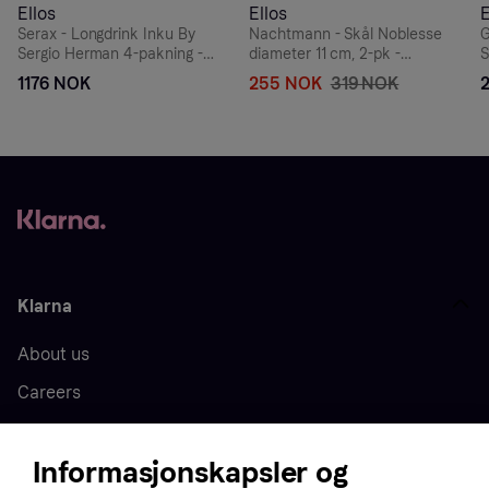
Ellos
Ellos
E
Serax - Longdrink Inku By
Nachtmann - Skål Noblesse
G
Sergio Herman 4-pakning -
diameter 11 cm, 2-pk -
S
Transparent
Transparent
1176 NOK
255 NOK
319 NOK
Klarna
About us
Careers
Press
Informasjonskapsler og