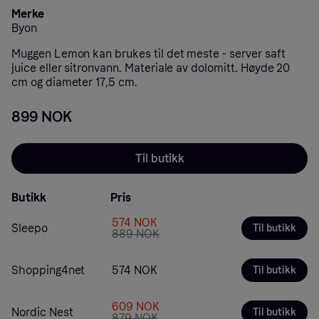
Merke
Byon
Muggen Lemon kan brukes til det meste - server saft
juice eller sitronvann. Materiale av dolomitt. Høyde 20
cm og diameter 17,5 cm.
899 NOK
Til butikk
Butikk
Pris
574 NOK
Sleepo
Til butikk
889 NOK
Shopping4net
574 NOK
Til butikk
609 NOK
Nordic Nest
Til butikk
879 NOK