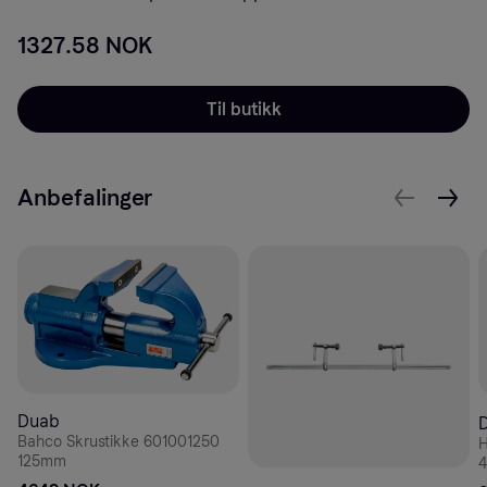
1327.58 NOK
Til butikk
Anbefalinger
Duab
Bahco Skrustikke 601001250
H
125mm