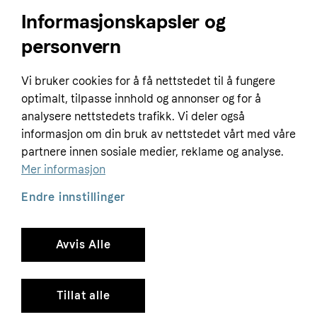
Informasjonskapsler og
personvern
Home
Vi bruker cookies for å få nettstedet til å fungere
Customer service
Business
optimalt, tilpasse innhold og annonser og for å
Terms & conditions
analysere nettstedets trafikk. Vi deler også
Sell with Klarna
informasjon om din bruk av nettstedet vårt med våre
Privacy policy
partnere innen sosiale medier, reklame og analyse.
Global
Contact us
Tracking technology notice
Mer informasjon
Developer documentation
Endre innstillinger
Avvis Alle
Copyright © 2005-2026 Klarna Bank AB (publ). Headquarters: Stockholm, Sweden. All
rights reserved. Klarna Bank AB (publ). Sveavägen 46, 111 34 Stockholm. Organization
number: 556737-0431
Tillat alle
Cookies
Klarna.com