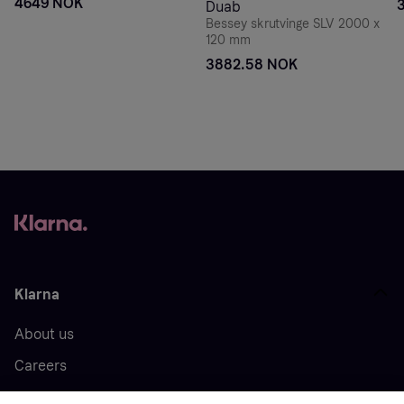
4649 NOK
Duab
Bessey skrutvinge SLV 2000 x
120 mm
3882.58 NOK
Klarna
About us
Careers
Press