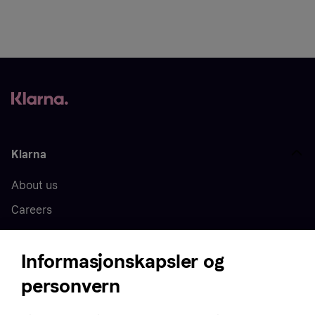
Klarna
About us
Careers
Press
Informasjonskapsler og
personvern
Home