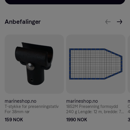
Anbefalinger
marineshop.no
marineshop.no
T-stykke for presenningstativ
1852M Presenning formsydd
O
For 38mm rør
240 g Lengde: 12 m, bredde: 7
4
m
159 NOK
1990 NOK