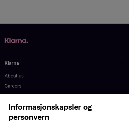
Klarna
About us
Careers
Press
Informasjonskapsler og
personvern
Home