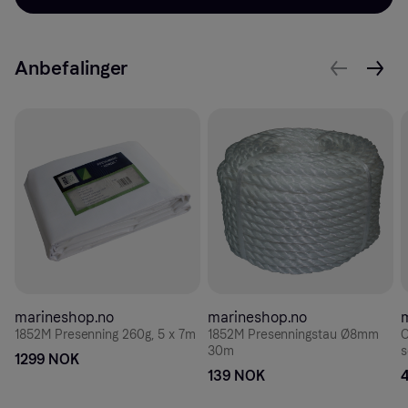
Anbefalinger
marineshop.no
marineshop.no
1852M Presenning 260g, 5 x 7m
1852M Presenningstau Ø8mm
O
30m
s
1299 NOK
139 NOK