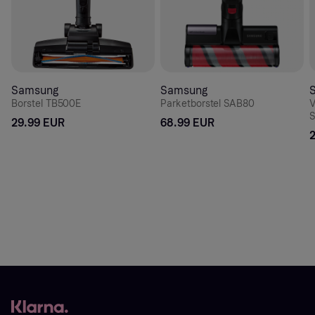
Samsung
Samsung
Borstel TB500E
Parketborstel SAB80
V
S
29.99 EUR
68.99 EUR