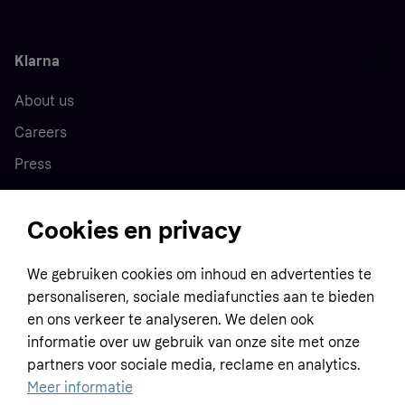
Klarna
About us
Careers
Press
Cookies en privacy
Home
We gebruiken cookies om inhoud en advertenties te
Customer service
Business
personaliseren, sociale mediafuncties aan te bieden
Terms & conditions
en ons verkeer te analyseren. We delen ook
informatie over uw gebruik van onze site met onze
Sell with Klarna
Privacy policy
partners voor sociale media, reclame en analytics.
Global
Contact us
Tracking technology notice
Meer informatie