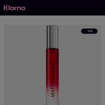
- 34%