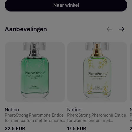
Naar winkel
Aanbevelingen
Notino
Notino
N
PheroStrong Pheromone Entice
PheroStrong Pheromone Entice
P
for men parfum met feromonen
for women parfum met
H
voor Mannen 50 ml
feromonen voor Vrouwen 50 ml
m
32.5 EUR
17.5 EUR