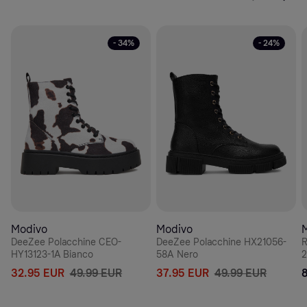
- 34%
- 24%
Modivo
Modivo
DeeZee Polacchine CEO-
DeeZee Polacchine HX21056-
R
HY13123-1A Bianco
58A Nero
2
32.95 EUR
49.99 EUR
37.95 EUR
49.99 EUR