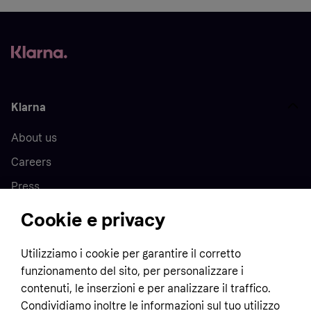
Klarna
About us
Careers
Press
Cookie e privacy
Home
Utilizziamo i cookie per garantire il corretto
funzionamento del sito, per personalizzare i
Customer service
Business
contenuti, le inserzioni e per analizzare il traffico.
Terms & conditions
Condividiamo inoltre le informazioni sul tuo utilizzo