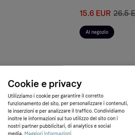
15.6 EUR
26.5 
Al negozio
Cookie e privacy
- 40%
Utilizziamo i cookie per garantire il corretto
iaWeb
ProfumeriaWeb
funzionamento del sito, per personalizzare i contenuti,
Shiseido UV Protective Compact
Shiseido - Shiseido Tanning Comp
SPF30 Dark Ivory
le inserzioni e per analizzare il traffico. Condividiamo
Foundation - Fondotinta Compatt
R
47 EUR
inoltre le informazioni sul tuo utilizzo del sito con i
Abbronzante SPF10 Bronze
28.28 EUR
47 EUR
nostri partner pubblicitari, di analytics e social
media.
Maggiori informazioni