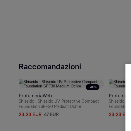
Raccomandazioni
- 40%
ProfumeriaWeb
Profumer
Shiseido - Shiseido UV Protective Compact
Shiseido - 
Foundation SPF30 Medium Ochre
Foundation 
28.28 EUR
47 EUR
28.28 EU