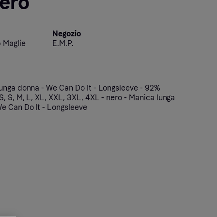
nero
Negozio
 Maglie
E.M.P.
unga donna - We Can Do It - Longsleeve - 92%
, S, M, L, XL, XXL, 3XL, 4XL - nero - Manica lunga
e Can Do It - Longsleeve