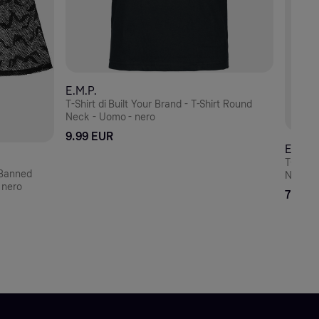
E.M.P.
T-Shirt di Built Your Brand - T-Shirt Round
Neck - Uomo - nero
9.99 EUR
E.M.P.
T-Shirt di Built Your Brand - T-Shirt Round
 Banned
Neck -
 nero
7.99 