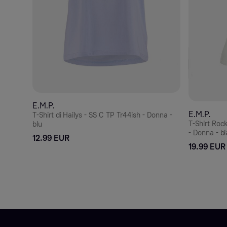
E.M.P.
E.M.P.
T-Shirt di Hailys - SS C TP Tr44ish - Donna -
T-Shirt Rock
blu
- Donna - b
12.99 EUR
19.99 EUR