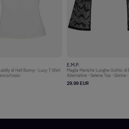
E.M.P.
abilly di Hell Bunny - Lucy T-Shirt
Maglia Maniche Lunghe Gothic di
ianco/rosso
Alternative - Selena Top - Donna -
29.99 EUR