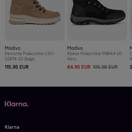
Modivo
Modivo
Remonte Polacchine CEO-
Rieker Polacchine M9644-00
C
D2B74-20 Beige
Nero
4
115.95 EUR
84.95 EUR
105.95 EUR
Klarna