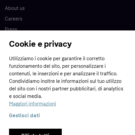
About us
Careers
Press
Cookie e privacy
Home
Utilizziamo i cookie per garantire il corretto
funzionamento del sito, per personalizzare i
Customer service
Business
contenuti, le inserzioni e per analizzare il traffico.
Terms & conditions
Condividiamo inoltre le informazioni sul tuo utilizzo
Sell with Klarna
del sito con i nostri partner pubblicitari, di analytics
Privacy policy
e social media.
Global
Contact us
Tracking technology notice
Maggiori informazioni
Developer documentation
Gestisci dati