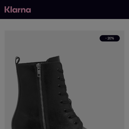
- 20%