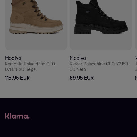
Modivo
Modivo
Remonte Polacchine CEO-
Rieker Polacchine CEO-Y3158-
R
D2B74-20 Beige
00 Nero
G
115.95 EUR
89.95 EUR