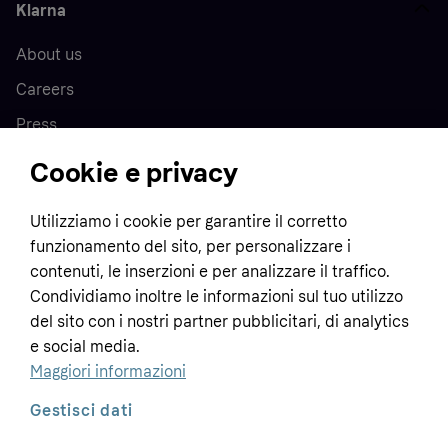
Klarna
About us
Careers
Press
Cookie e privacy
Home
Utilizziamo i cookie per garantire il corretto
funzionamento del sito, per personalizzare i
Customer service
Business
contenuti, le inserzioni e per analizzare il traffico.
Terms & conditions
Condividiamo inoltre le informazioni sul tuo utilizzo
Sell with Klarna
del sito con i nostri partner pubblicitari, di analytics
Privacy policy
e social media.
Global
Contact us
Tracking technology notice
Maggiori informazioni
Developer documentation
Gestisci dati