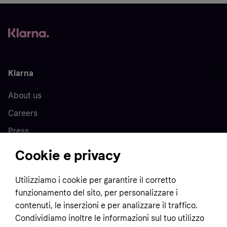
Klarna
About us
Careers
Press
Cookie e privacy
Home
Utilizziamo i cookie per garantire il corretto
funzionamento del sito, per personalizzare i
Customer service
Business
contenuti, le inserzioni e per analizzare il traffico.
Terms & conditions
Condividiamo inoltre le informazioni sul tuo utilizzo