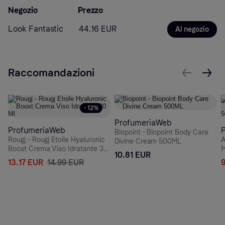
Negozio
Prezzo
Look Fantastic
44.16 EUR
Al negozio
Raccomandazioni
- 12%
ProfumeriaWeb
ProfumeriaWeb
Biopoint - Biopoint Body Care
Rougj - Rougj Etoile Hyaluronic
A
Divine Cream 500ML
Boost Crema Viso Idratante 30
M
10.81 EUR
Ml
13.17 EUR
14.99 EUR