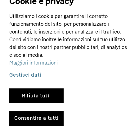
Cookie e privacy
Home
Utilizziamo i cookie per garantire il corretto
funzionamento del sito, per personalizzare i
Customer service
Business
contenuti, le inserzioni e per analizzare il traffico.
Terms & conditions
Condividiamo inoltre le informazioni sul tuo utilizzo
Sell with Klarna
del sito con i nostri partner pubblicitari, di analytics
Privacy policy
e social media.
Global
Contact us
Tracking technology notice
Maggiori informazioni
Developer documentation
Gestisci dati
Rifiuta tutti
Copyright © 2005-2026 Klarna Bank AB (publ). Headquarters: Stockholm, Sweden. All
rights reserved. Klarna Bank AB (publ). Sveavägen 46, 111 34 Stockholm. Organization
number: 556737-0431
Consentire a tutti
Cookies
Klarna.com