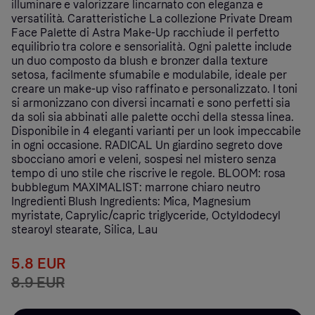
illuminare e valorizzare lincarnato con eleganza e
versatilità. Caratteristiche La collezione Private Dream
Face Palette di Astra Make-Up racchiude il perfetto
equilibrio tra colore e sensorialità. Ogni palette include
un duo composto da blush e bronzer dalla texture
setosa, facilmente sfumabile e modulabile, ideale per
creare un make-up viso raffinato e personalizzato. I toni
si armonizzano con diversi incarnati e sono perfetti sia
da soli sia abbinati alle palette occhi della stessa linea.
Disponibile in 4 eleganti varianti per un look impeccabile
in ogni occasione. RADICAL Un giardino segreto dove
sbocciano amori e veleni, sospesi nel mistero senza
tempo di uno stile che riscrive le regole. BLOOM: rosa
bubblegum MAXIMALIST: marrone chiaro neutro
Ingredienti Blush Ingredients: Mica, Magnesium
myristate, Caprylic/capric triglyceride, Octyldodecyl
stearoyl stearate, Silica, Lau
5.8 EUR
8.9 EUR