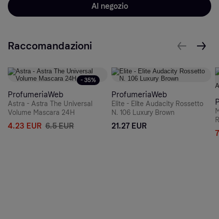
Al negozio
Raccomandazioni
- 35%
ProfumeriaWeb
ProfumeriaWeb
Astra - Astra The Universal
Elite - Elite Audacity Rossetto
M
Volume Mascara 24H
N. 106 Luxury Brown
R
4.23 EUR
6.5 EUR
21.27 EUR
A
7